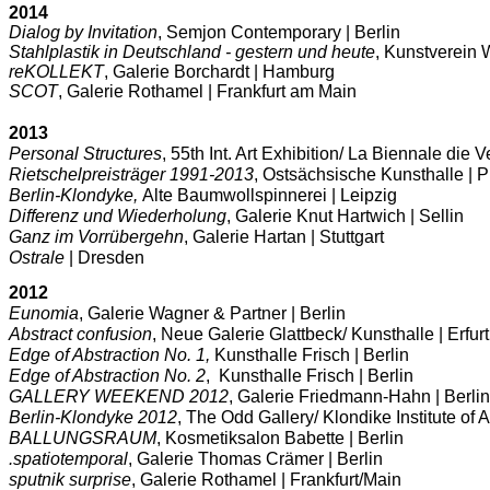
2014
Dialog by Invitation
, Semjon Contemporary | Berlin
Stahlplastik in Deutschland - gestern und heute
, Kunstverein 
reKOLLEKT
, Galerie Borchardt | Hamburg
SCOT
, Galerie Rothamel | Frankfurt am Main
2013
Personal Structures
, 55th Int. Art Exhibition/ La Biennale di
Rietschelpreisträger 1991-2013
, Ostsächsische Kunsthalle | P
Berlin-Klondyke,
Alte Baumwollspinnerei | Leipzig
Differenz und Wiederholung
, Galerie Knut Hartwich | Sellin
Ganz im Vorrübergehn
, Galerie Hartan | Stuttgart
Ostrale
| Dresden
2012
Eunomia
, Galerie Wagner & Partner | Berlin
Abstract confusion
, Neue Galerie Glattbeck/ Kunsthalle | Erfurt
Edge of Abstraction No. 1,
Kunsthalle Frisch | Berlin
Edge of Abstraction No. 2
, Kunsthalle Frisch | Berlin
GALLERY WEEKEND 2012
, Galerie Friedmann-Hahn | Berlin
Berlin-Klondyke 2012
, The Odd Gallery/ Klondike Institute of
BALLUNGSRAUM
, Kosmetiksalon Babette | Berlin
.spatiotemporal
, Galerie Thomas Crämer | Berlin
sputnik surprise
, Galerie Rothamel | Frankfurt/Main