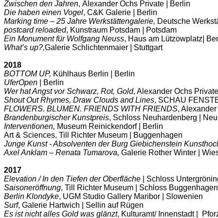
Zwischen den Jahren
,
Alexander Ochs Private
|
Berlin
Die haben einen Vogel
, C&K Galerie
|
Berlin
Marking time – 25 Jahre Werkstättengalerie,
Deutsche Werkstä
postcard reloaded
, Kunstraum Potsdam
|
Potsdam
Ein Monument für Wolfgang Neuss
, Haus am Lützowplatz
|
Ber
What’s up?,
Galerie Schlichtenmaier
|
Stuttgart
2018
BOTTOM UP,
Kühlhaus Berlin
|
Berlin
UferOpen
| Berlin
Wer hat Angst vor Schwarz, Rot, Gold
, Alexander Ochs Private 
Shout Out Rhymes, Draw Clouds and Lines
, SCHAU FENSTER
FLOWERS. BLUMEN. FRIENDS WITH FRIENDS
, Alexander
Brandenburgischer Kunstpreis
, Schloss Neuhardenberg | Ne
Interventionen,
Museum Reinickendorf | Berlin
Art & Sciences, Till Richter Museum | Buggenhagen
Junge Kunst - Absolventen der Burg Giebichenstein Kunsthoc
Axel Anklam – Renata Tumarova,
Galerie Rother Winter | Wi
2017
Elevation / In den Tiefen der Oberfläche
| Schloss Untergröni
Saisoneröffnung
, Till Richter Museum | Schloss Buggenhagen
Berlin Klondyke
, UGM Studio Gallery Maribor | Slowenien
Surf
, Galerie Hartwich | Sellin auf Rügen
Es ist nicht alles Gold was glänzt
, Kulturamt/ Innenstadt | Pfo