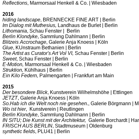
Reflections
, Marmorsaal Henkell & Co. | Wiesbaden
2016
hiding landscape
, BRENNECKE FINE ART | Berlin
Im Dialog mit Muthesius,
Landhaus de Burlet | Berlin
Lithomania
, Schau Fenster | Berlin
Berlin Klondyke
, Sammlung Dahlmann | Berlin
Blitzeis
Accrochage
, Galerie Anja Knoess | Köln
Glue
, KUnstraum Bethanien | Berlin
The Artist as Curator's Art Vol VI,
Schau Fenster | Berlin
Sweet
, Schau Fenster | Berlin
E-Motion,
Marmorsaal Henkell & Co. | Wiesbaden
Struktion,
Kühlhaus | Berlin
Ein Kilo Federn,
Palmengarten | Frankfurt am Main
2015
Der besondere Blick
, Kunstverein Wilhelmshöhe | Ettlingen
JETZT
, Galerie Anja Knoess | Köln
So.Hab ich die Welt noch nie gesehen.
, Galerie Börgmann |
Wo ist hier
, Kunstverein | Reutlingen
Berlin Klondyke
, Sammlung Dahlmann | Berlin
IN SITU; Die Kunst mit der Architektur,
Galerie Borchardt | H
FRISCH AUS BERLIN
, Stadtmuseum | Oldenburg
synthetic fields
, PLU41 | Berlin