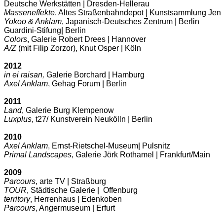
Deutsche Werkstätten | Dresden-Hellerau
Masseneffekte
, Altes Straßenbahndepot | Kunstsammlung Je
Yokoo & Anklam
, Japanisch-Deutsches Zentrum | Berlin
Guardini-Stifung| Berlin
Colors
, Galerie Robert Drees | Hannover
A/Z
(mit Filip Zorzor), Knut Osper | Köln
2012
in ei raisan,
Galerie Borchard | Hamburg
Axel Anklam
, Gehag Forum | Berlin
2011
Land
, Galerie Burg Klempenow
Luxplus
, t27/ Kunstverein Neukölln | Berlin
2010
Axel Anklam
, Ernst-Rietschel-Museum| Pulsnitz
Primal Landscapes
, Galerie Jörk Rothamel | Frankfurt/Main
2009
Parcours
, arte TV | Straßburg
TOUR
, Städtische Galerie | Offenburg
territory
, Herrenhaus | Edenkoben
Parcours
, Angermuseum | Erfurt