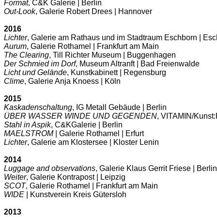
Format
, C&K Galerie | Berlin
Out-Look
, Galerie Robert Drees | Hannover
2016
Lichter
, Galerie am Rathaus und im Stadtraum Eschborn | Es
Aurum
, Galerie Rothamel | Frankfurt am Main
The Clearing
, Till Richter Museum | Buggenhagen
Der Schmied im Dorf
, Museum Altranft | Bad Freienwalde
Licht und Gelände
, Kunstkabinett | Regensburg
Clime
, Galerie Anja Knoess | Köln
2015
Kaskadenschaltung
, IG Metall Gebäude | Berlin
ÜBER WASSER WINDE UND GEGENDEN
, VITAMIN/Kunst:
Stahl in Aspik
, C&KGalerie | Berlin
MAELSTROM
| Galerie Rothamel | Erfurt
Lichter
, Galerie am Klostersee | Kloster Lenin
2014
Luggage and observations
, Galerie Klaus Gerrit Friese | Berlin
Weiter
, Galerie Kontrapost | Leipzig
SCOT
, Galerie Rothamel | Frankfurt am Main
WIDE
| Kunstverein Kreis Gütersloh
2013