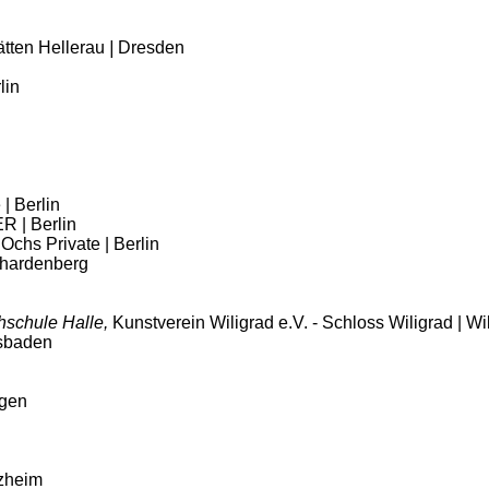
tten Hellerau
|
Dresden
lin
| Berlin
 | Berlin
 Ochs Private | Berlin
uhardenberg
hschule Halle,
Kunstverein Wiligrad e.V. - Schloss Wiligrad | Wi
esbaden
ngen
rzheim